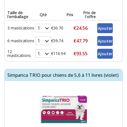
Taille de
Prix de
Qté
Prix
l'emballage
l'offre
€24.56
3 mastications
€30.70
€47.79
6 mastications
€59.74
12
€93.55
€116.94
mastications
Simparica TRIO pour chiens de 5,6 à 11 livres (violet)