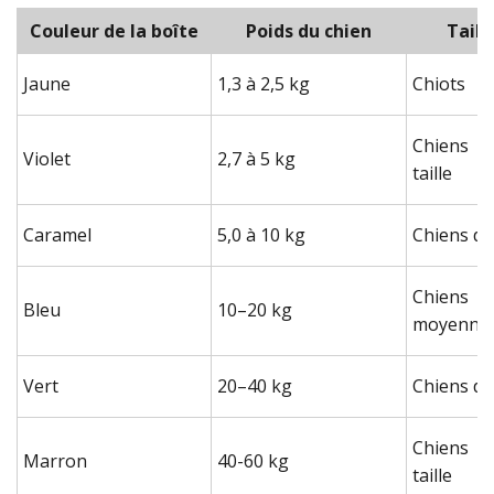
Couleur de la boîte
Poids du chien
Taill
Jaune
1,3 à 2,5 kg
Chiots
Chiens d
Violet
2,7 à 5 kg
taille
Caramel
5,0 à 10 kg
Chiens de 
Chiens
Bleu
10–20 kg
moyenne
Vert
20–40 kg
Chiens de
Chiens d
Marron
40-60 kg
taille