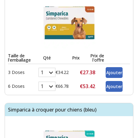
Taille de
Prix de
Qté
Prix
l'emballage
l'offre
€27.38
3 Doses
€34.22
€53.42
6 Doses
€66.78
Simparica à croquer pour chiens (bleu)