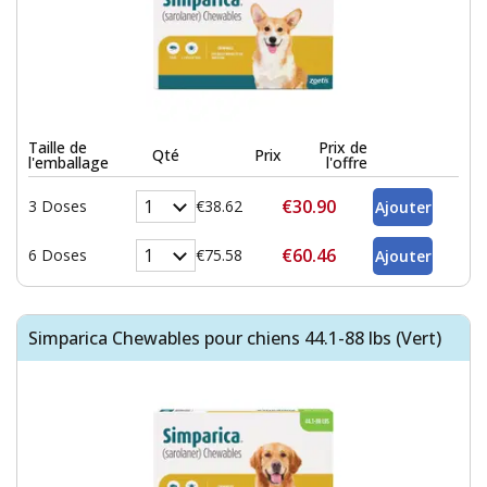
Taille de
Prix de
Qté
Prix
l'emballage
l'offre
€30.90
3 Doses
€38.62
€60.46
6 Doses
€75.58
Simparica Chewables pour chiens 44.1-88 lbs (Vert)