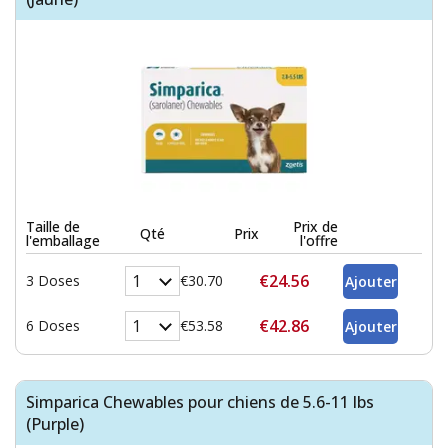
Taille de
Prix de
Qté
Prix
l'emballage
l'offre
€24.56
3 Doses
€30.70
€42.86
6 Doses
€53.58
Simparica Chewables pour chiens de 5.6-11 lbs
(Purple)