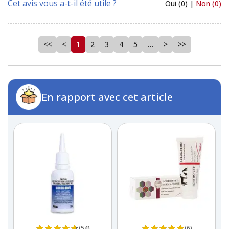
Cet avis vous a-t-il été utile ?
Oui (0) |
Non (0)
<<
<
1
2
3
4
5
…
>
>>
En rapport avec cet article
(54)
(6)