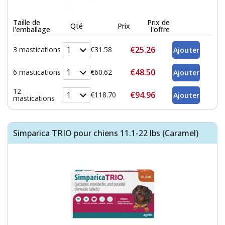
Taille de
Prix de
Qté
Prix
l'emballage
l'offre
€25.26
3 mastications
€31.58
€48.50
6 mastications
€60.62
12
€94.96
€118.70
mastications
Simparica TRIO pour chiens 11.1-22 lbs (Caramel)