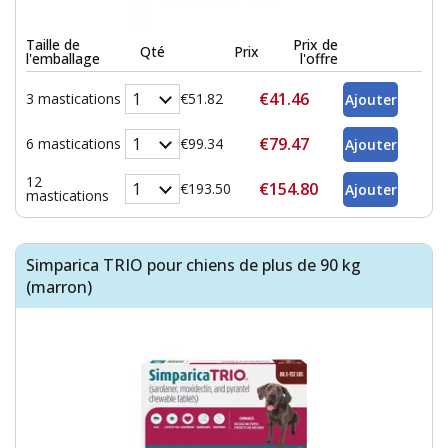
Taille de
Prix de
Qté
Prix
l'emballage
l'offre
€41.46
3 mastications
€51.82
€79.47
6 mastications
€99.34
12
€154.80
€193.50
mastications
Simparica TRIO pour chiens de plus de 90 kg
(marron)