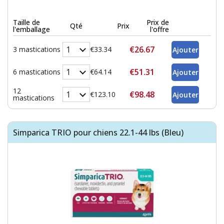
Taille de
Prix de
Qté
Prix
l'emballage
l'offre
€26.67
3 mastications
€33.34
€51.31
6 mastications
€64.14
12
€98.48
€123.10
mastications
Simparica TRIO pour chiens 22.1-44 lbs (Bleu)