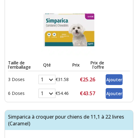
Taille de
Prix de
Qté
Prix
l'emballage
l'offre
€25.26
3 Doses
€31.58
€43.57
6 Doses
€54.46
Simparica à croquer pour chiens de 11,1 à 22 livres
(Caramel)