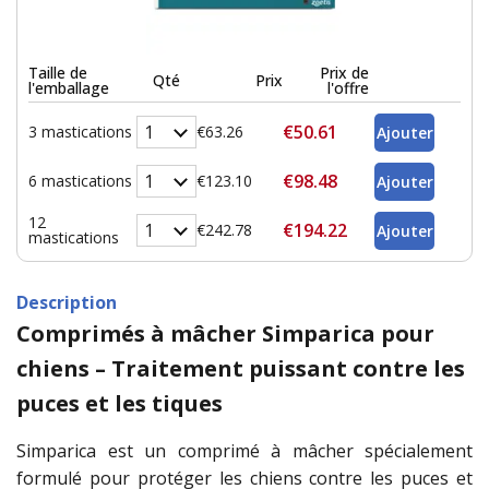
Taille de
Prix de
Qté
Prix
l'emballage
l'offre
€50.61
3 mastications
€63.26
€98.48
6 mastications
€123.10
12
€194.22
€242.78
mastications
Description
Comprimés à mâcher Simparica pour
chiens – Traitement puissant contre les
puces et les tiques
Simparica est un comprimé à mâcher spécialement
formulé pour protéger les chiens contre les puces et