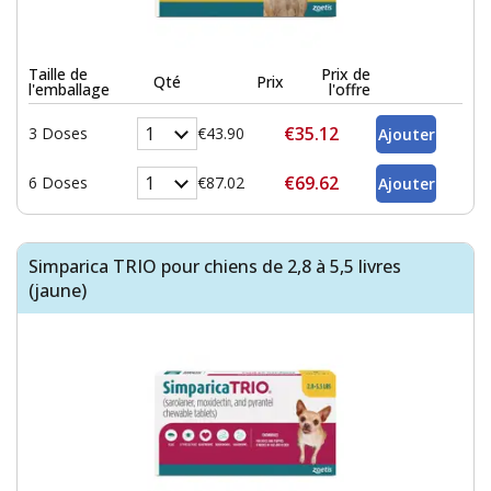
Taille de
Prix de
Qté
Prix
l'emballage
l'offre
€35.12
3 Doses
€43.90
€69.62
6 Doses
€87.02
Simparica TRIO pour chiens de 2,8 à 5,5 livres
(jaune)