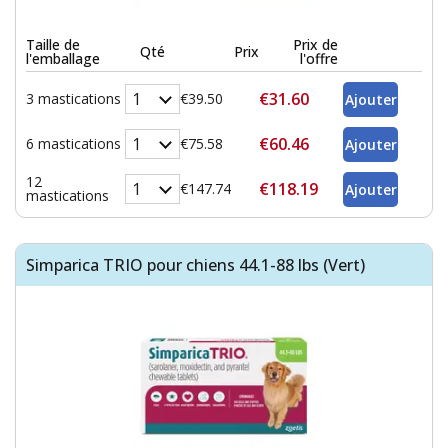
Taille de
Prix de
Qté
Prix
l'emballage
l'offre
€31.60
3 mastications
€39.50
€60.46
6 mastications
€75.58
12
€118.19
€147.74
mastications
Simparica TRIO pour chiens 44.1-88 lbs (Vert)