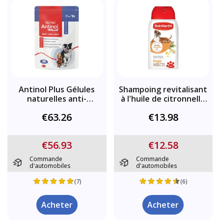
Antinol Plus Gélules
Shampoing revitalisant
naturelles anti-
à l'huile de citronnelle
inflammatoires pour les
naturelle Bob Martin
€63.26
€13.98
articulations et la
mobilité pour les chiens
€56.93
€12.58
Commande
Commande
d'automobiles
d'automobiles
(7)
(6)
Acheter
Acheter