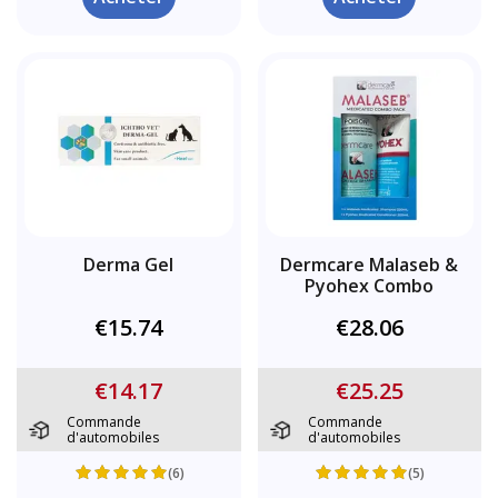
Derma Gel
Dermcare Malaseb &
Pyohex Combo
€15.74
€28.06
€14.17
€25.25
Commande
Commande
d'automobiles
d'automobiles
(6)
(5)