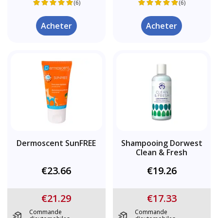
(6)
(6)
Acheter
Acheter
Dermoscent SunFREE
Shampooing Dorwest
Clean & Fresh
€23.66
€19.26
€21.29
€17.33
Commande
Commande