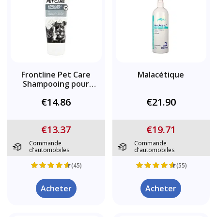
Frontline Pet Care
Malacétique
Shampooing pour
pelage foncé
€14.86
€21.90
€13.37
€19.71
Commande
Commande
d'automobiles
d'automobiles
(45)
(55)
Acheter
Acheter