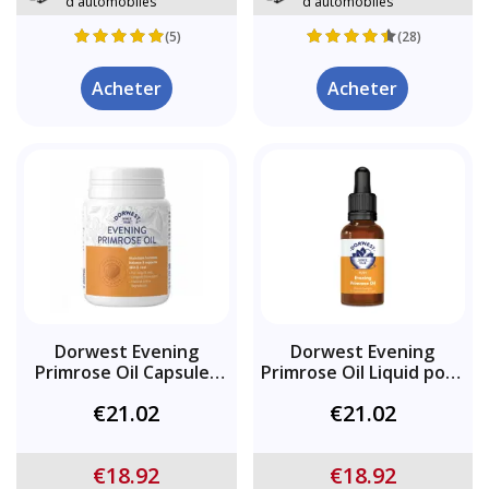
d'automobiles
d'automobiles
(5)
(28)
Acheter
Acheter
Dorwest Evening
Dorwest Evening
Primrose Oil Capsules
Primrose Oil Liquid pour
pour Chiens et Chats
chiens et chats
€21.02
€21.02
€18.92
€18.92