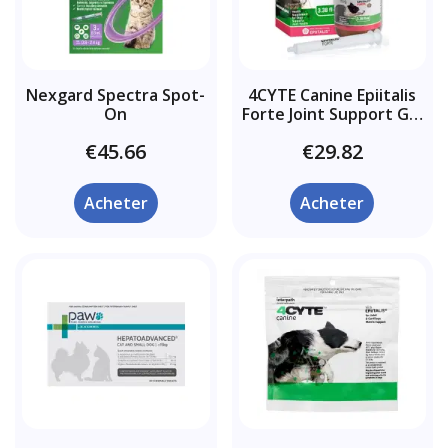
Nexgard Spectra Spot-
4CYTE Canine Epiitalis
On
Forte Joint Support Gel
pour chien
€45.66
€29.82
Acheter
Acheter