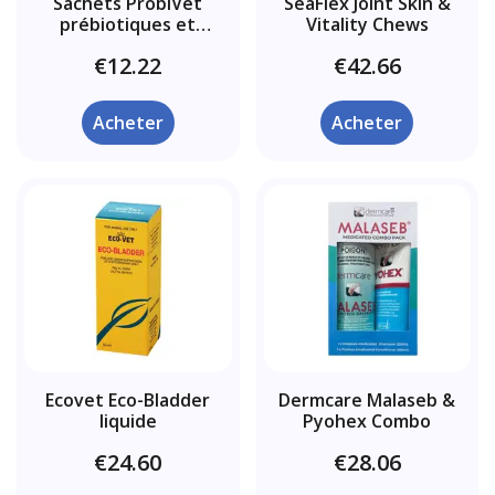
Sachets ProbiVet
SeaFlex Joint Skin &
prébiotiques et
Vitality Chews
probiotiques
€12.22
€42.66
Acheter
Acheter
Ecovet Eco-Bladder
Dermcare Malaseb &
liquide
Pyohex Combo
€24.60
€28.06