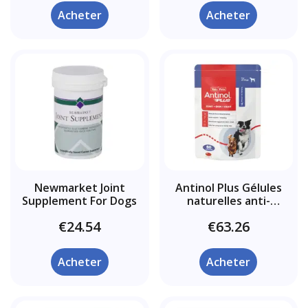
Acheter
Acheter
Newmarket Joint
Antinol Plus Gélules
Supplement For Dogs
naturelles anti-
inflammatoires pour les
€24.54
€63.26
articulations et la
mobilité pour les chiens
Acheter
Acheter