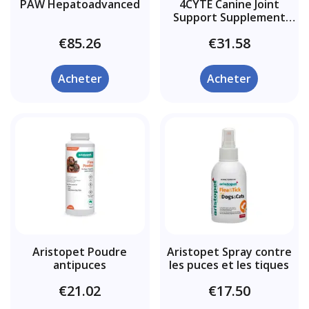
PAW Hepatoadvanced
4CYTE Canine Joint
Support Supplement
Granules pour chien
€85.26
€31.58
Acheter
Acheter
Aristopet Poudre
Aristopet Spray contre
antipuces
les puces et les tiques
€21.02
€17.50