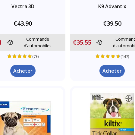
Vectra 3D
K9 Advantix
€43.90
€39.50
Commande
Comman
1
€35.55
d'automobiles
d'automobi
(79)
(147)
Acheter
Acheter