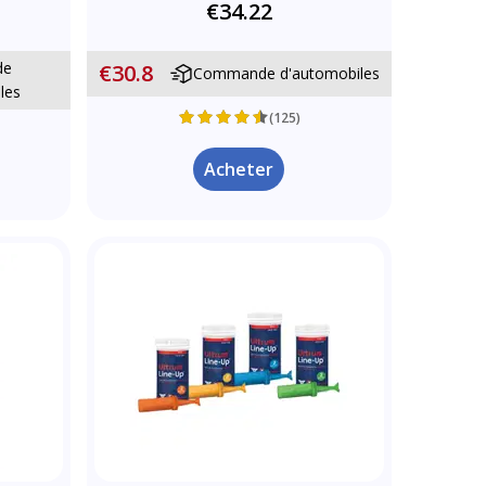
€34.22
de
€30.8
Commande d'automobiles
les
(125)
Acheter