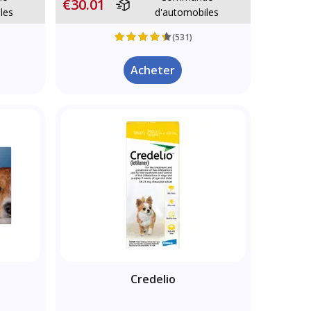
€30.01
les
d'automobiles
(531)
Acheter
Credelio