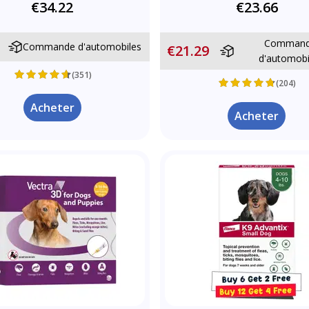
€34.22
€23.66
Comman
Commande d'automobiles
€21.29
d'automobi
(351)
(204)
Acheter
Acheter