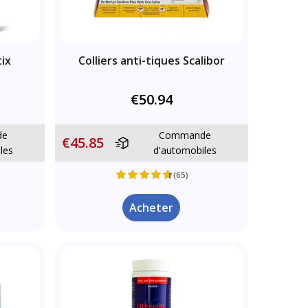
tix
Colliers anti-tiques Scalibor
€50.94
de
Commande
€45.85
les
d'automobiles
(65)
Acheter