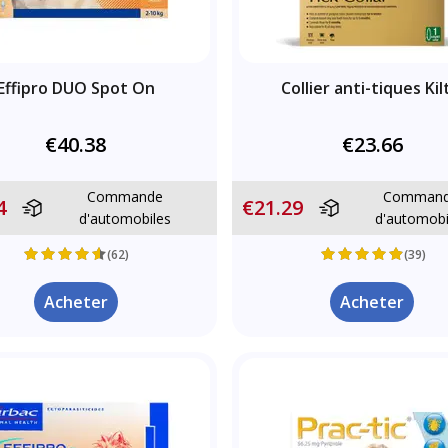
Effipro DUO Spot On
Collier anti-tiques Kil
€40.38
€23.66
Commande
Comman
4
€21.29
d'automobiles
d'automobi
(62)
(39)
Acheter
Acheter