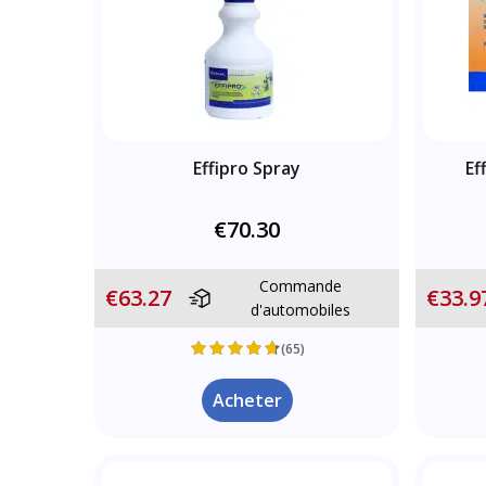
Effipro Spray
Ef
€70.30
Commande
€63.27
€33.9
d'automobiles
(65)
Acheter