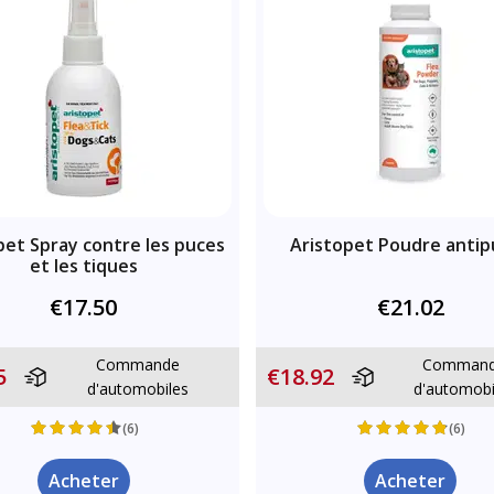
pet Spray contre les puces
Aristopet Poudre antip
et les tiques
€17.50
€21.02
Commande
Comman
5
€18.92
d'automobiles
d'automobi
(6)
(6)
Acheter
Acheter