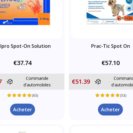
fipro Spot-On Solution
Prac-Tic Spot On
€37.74
€57.10
Commande
Comman
7
€51.39
d'automobiles
d'automobi
(65)
(53)
Acheter
Acheter