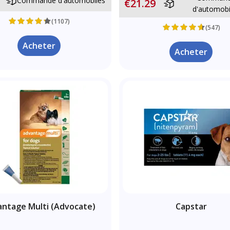
Commande d'automobiles
€21.29
d'automobi
(1107)
(547)
Acheter
Acheter
ntage Multi (Advocate)
Capstar