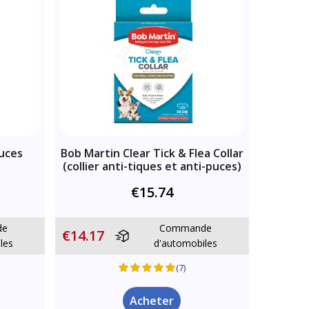
uces
Bob Martin Clear Tick & Flea Collar
(collier anti-tiques et anti-puces)
€15.74
de
Commande
€14.17
les
d'automobiles
(7)
Acheter