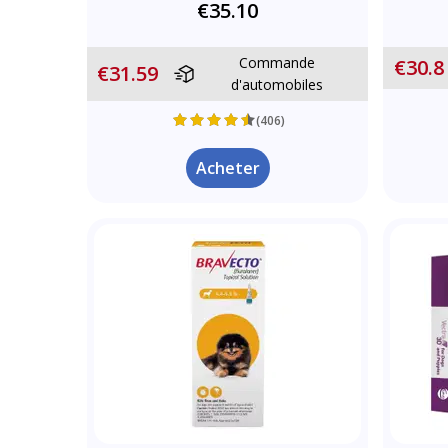
€35.10
Commande
€30.8
€31.59
d'automobiles
(406)
Acheter