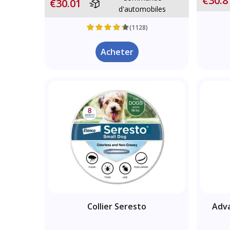
€30.8
€30.01
d'automobiles
(1128)
Acheter
Collier Seresto
Adva