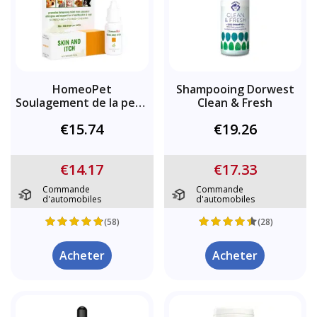
HomeoPet
Shampooing Dorwest
Soulagement de la peau
Clean & Fresh
et des démangeaisons
€15.74
€19.26
€14.17
€17.33
Commande
Commande
d'automobiles
d'automobiles
(58)
(28)
Acheter
Acheter