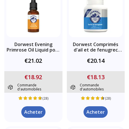
Dorwest Evening
Dorwest Comprimés
Primrose Oil Liquid pour
d'ail et de fenugrec
chiens et chats
pour chiens
€21.02
€20.14
€18.92
€18.13
Commande
Commande
d'automobiles
d'automobiles
(28)
(28)
Acheter
Acheter