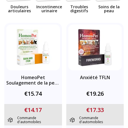
Douleurs
Incontinence
Troubles
Soins de la
articulaires
urinaire
digestifs
peau
HomeoPet
Anxiété TFLN
Soulagement de la peau
et des démangeaisons
€15.74
€19.26
€14.17
€17.33
Commande
Commande
d'automobiles
d'automobiles