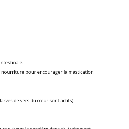
ntestinale.
a nourriture pour encourager la mastication.
rves de vers du cœur sont actifs).
urs suivant la dernière dose du traitement