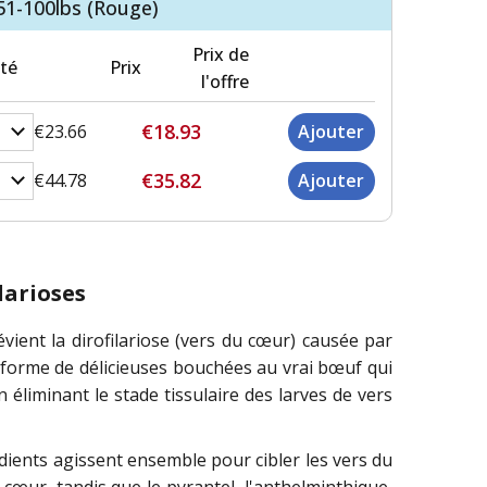
51-100lbs (Rouge)
Prix de
té
Prix
l'offre
€18.93
€23.66
€35.82
€44.78
larioses
ent la dirofilariose (vers du cœur) causée par
us forme de délicieuses bouchées au vrai bœuf qui
n éliminant le stade tissulaire des larves de vers
dients agissent ensemble pour cibler les vers du
 cœur, tandis que le pyrantel, l'anthelminthique,