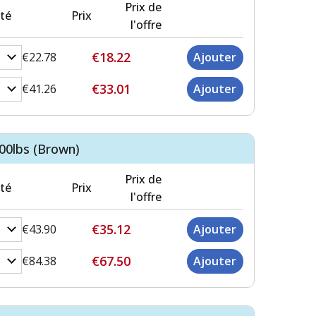
Prix de
té
Prix
l'offre
€18.22
€22.78
€33.01
€41.26
00lbs (Brown)
Prix de
té
Prix
l'offre
€35.12
€43.90
€67.50
€84.38