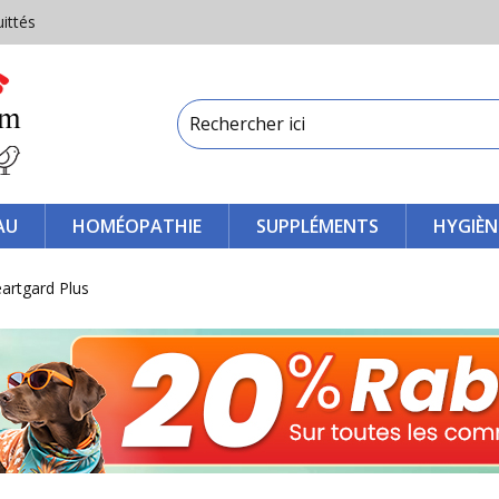
uittés
AU
HOMÉOPATHIE
SUPPLÉMENTS
HYGIÈN
artgard Plus