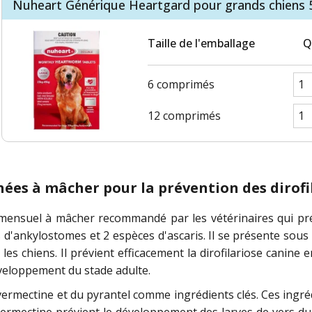
Nuheart Générique Heartgard pour grands chiens 
Taille de l'emballage
Q
6 comprimés
12 comprimés
ées à mâcher pour la prévention des dirofi
mensuel à mâcher recommandé par les vétérinaires qui prévi
es d'ankylostomes et 2 espèces d'ascaris. Il se présente so
les chiens. Il prévient efficacement la dirofilariose canine e
éveloppement du stade adulte.
ermectine et du pyrantel comme ingrédients clés. Ces ingré
ivermectine prévient le développement des larves de vers du