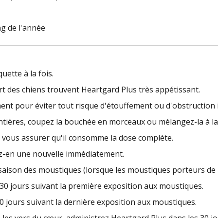
g de l'année
ette à la fois.
art des chiens trouvent Heartgard Plus très appétissant.
nt pour éviter tout risque d'étouffement ou d'obstruction i
s entières, coupez la bouchée en morceaux ou mélangez-la à l
ur vous assurer qu'il consomme la dose complète.
ez-en une nouvelle immédiatement.
aison des moustiques (lorsque les moustiques porteurs de la
s 30 jours suivant la première exposition aux moustiques.
30 jours suivant la dernière exposition aux moustiques.
 les vers du cœur, administrez Heartgard Plus dans les 30 jo