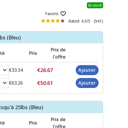
En stock
Favoris
Rated:
4.3/5
(941)
bs (Bleu)
Prix de
té
Prix
l'offre
€26.67
€33.34
€50.61
€63.26
squ'à 25lbs (Bleu)
Prix de
té
Prix
l'offre