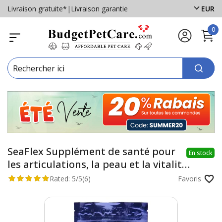
Livraison gratuite*
|
Livraison garantie
EUR
0
SeaFlex Supplément de santé pour
En stock
les articulations, la peau et la vitalité
pour les chats 100gm
Rated:
5/5
(6)
Favoris