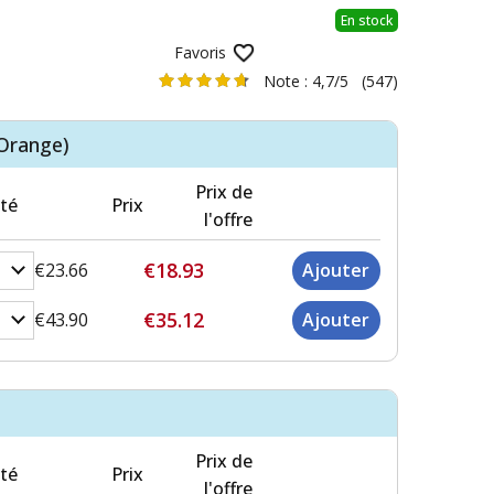
En stock
Favoris
Note :
4,7/5
(547)
(Orange)
Prix de
té
Prix
l'offre
€18.93
€23.66
€35.12
€43.90
Prix de
té
Prix
l'offre