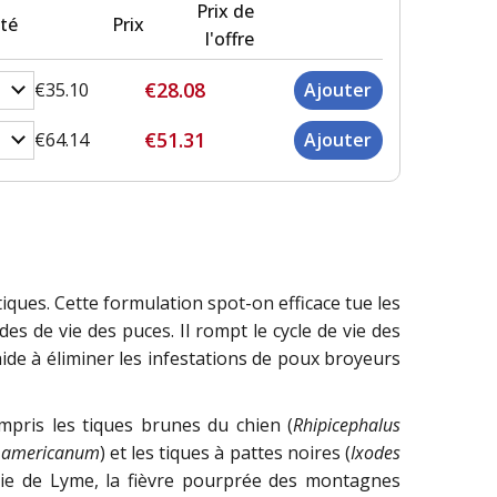
Prix de
té
Prix
l'offre
€28.08
€35.10
€51.31
€64.14
iques. Cette formulation spot-on efficace tue les
s de vie des puces. Il rompt le cycle de vie des
aide à éliminer les infestations de poux broyeurs
mpris les tiques brunes du chien (
Rhipicephalus
americanum
) et les tiques à pattes noires (
Ixodes
adie de Lyme, la fièvre pourprée des montagnes