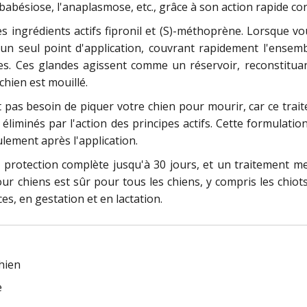
babésiose, l'anaplasmose, etc., grâce à son action rapide con
es ingrédients actifs fipronil et (S)-méthoprène. Lorsque v
un seul point d'application, couvrant rapidement l'ensembl
es. Ces glandes agissent comme un réservoir, reconstituant
chien est mouillé.
t pas besoin de piquer votre chien pour mourir, car ce trait
t éliminés par l'action des principes actifs. Cette formulat
lement après l'application.
 protection complète jusqu'à 30 jours, et un traitement 
ur chiens est sûr pour tous les chiens, y compris les chio
es, en gestation et en lactation.
chien
e