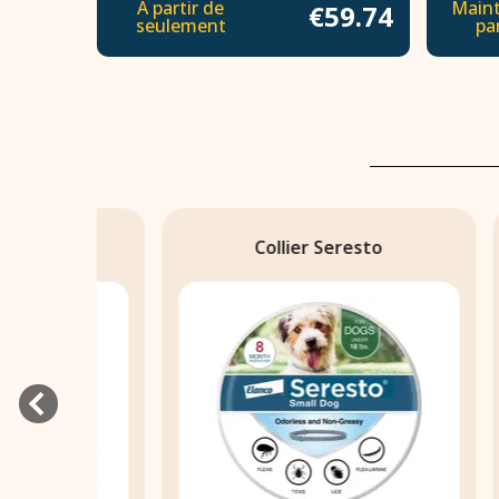
À partir de
Maint
€59.74
seulement
par
Collier Seresto
Adva