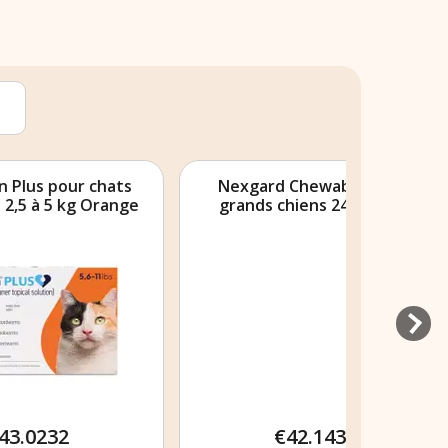
hats
Nexgard Chewables pour
Bravecto
ange
grands chiens 24.1-60 lbs
moyenn
(Purple) 68mg
€42.1432