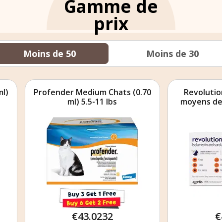
Gamme de
prix
Moins de 50
Moins de 30
ender Medium Chats (0.70
Revolution Plus pour c
ml) 5.5-11 lbs
moyens de 2,5 à 5 kg Or
€43.0232
€43.0232