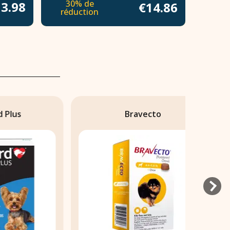
30% de
3.98
€14.86
réduction
Bravecto