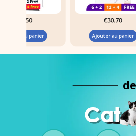
€30.70
r
Ajouter au panier
de