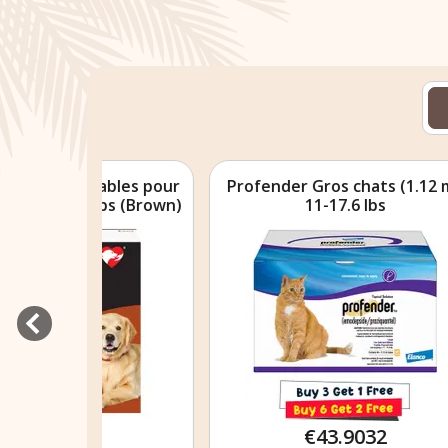
bles pour
Profender Gros chats (1.12 ml)
Prof
bs (Brown)
11-17.6 lbs
€43.9032