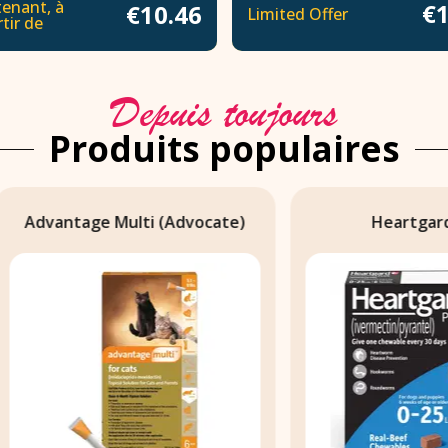
enant, à
€1
€10.46
Limited Offer
tir de
Depuis toujours
Produits populaires
ntage Multi (Advocate)
Heartgard Plus