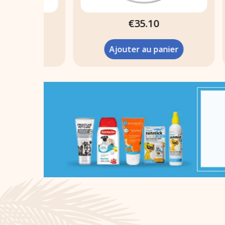
€35.10
r
Ajouter au panier