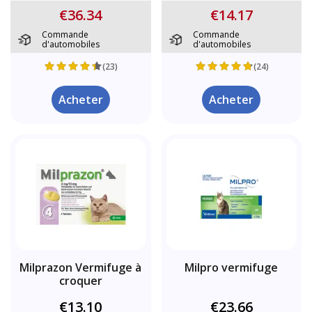
€36.34
€14.17
Commande
Commande
d'automobiles
d'automobiles
(23)
(24)
Acheter
Acheter
Milprazon Vermifuge à
Milpro vermifuge
croquer
€13.10
€23.66