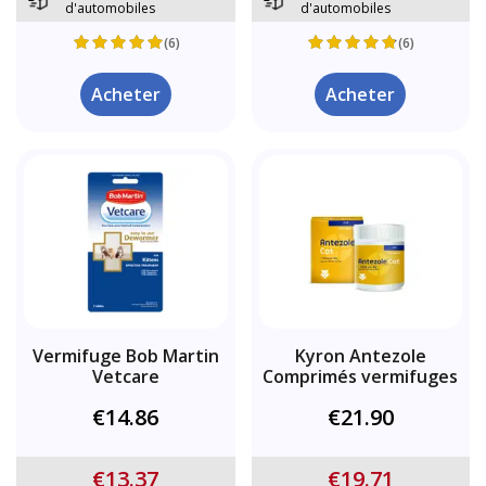
d'automobiles
d'automobiles
(6)
(6)
Acheter
Acheter
Vermifuge Bob Martin
Kyron Antezole
Vetcare
Comprimés vermifuges
€14.86
€21.90
€13.37
€19.71