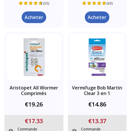
(55)
(69)
Acheter
Acheter
Aristopet All Wormer
Vermifuge Bob Martin
Comprimés
Clear 3 en 1
€19.26
€14.86
€17.33
€13.37
Commande
Commande