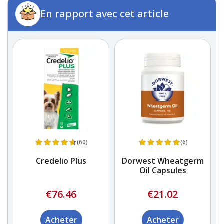
En rapport avec cet article
(60)
(6)
Credelio Plus
Dorwest Wheatgerm
Oil Capsules
€76.46
€21.02
Acheter
Acheter