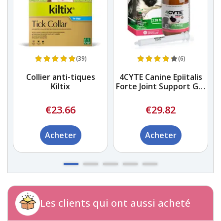
(39)
(6)
e
Collier anti-tiques
4CYTE Canine Epiitalis
Kiltix
Forte Joint Support Gel
pour chien
€23.66
€29.82
Acheter
Acheter
Les clients qui ont aussi acheté