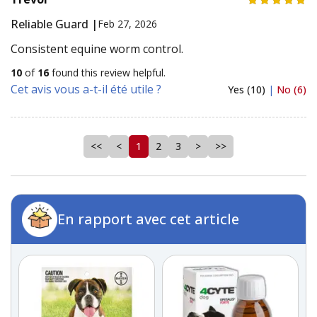
Reliable Guard |
Feb 27, 2026
Consistent equine worm control.
10
of
16
found this review helpful.
Cet avis vous a-t-il été utile ?
Yes (10)
|
No (6)
<<
<
1
2
3
>
>>
En rapport avec cet article