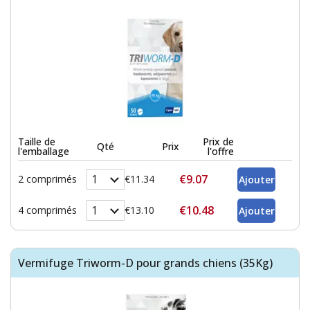
Taille de
Prix de
Qté
Prix
l'emballage
l'offre
€9.07
2 comprimés
€11.34
€10.48
4 comprimés
€13.10
Vermifuge Triworm-D pour grands chiens (35Kg)