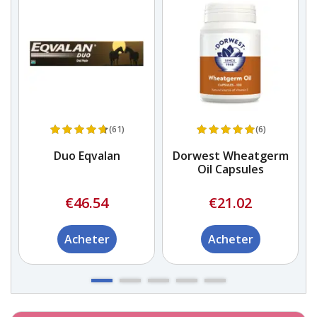
(61)
(6)
Duo Eqvalan
Dorwest Wheatgerm
Oil Capsules
a
€46.54
€21.02
Acheter
Acheter