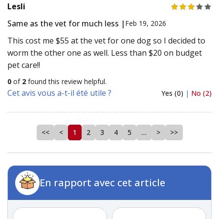
Lesli
Same as the vet for much less |
Feb 19, 2026
This cost me $55 at the vet for one dog so I decided to
worm the other one as well. Less than $20 on budget
pet care!!
0
of
2
found this review helpful.
Cet avis vous a-t-il été utile ?
Yes (0)
|
No (2)
<<
<
1
2
3
4
5
…
>
>>
En rapport avec cet article