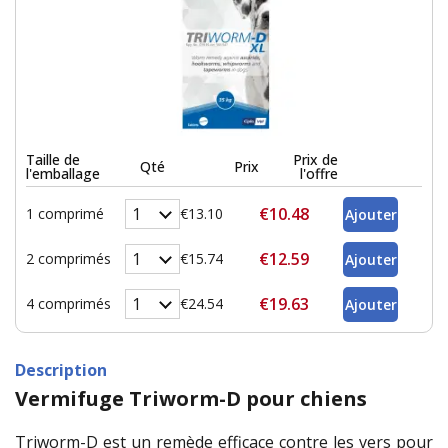
Taille de
Prix de
Qté
Prix
l'emballage
l'offre
€10.48
1 comprimé
€13.10
€12.59
2 comprimés
€15.74
€19.63
4 comprimés
€24.54
Description
Vermifuge Triworm-D pour chiens
Triworm-D est un remède efficace contre les vers pour