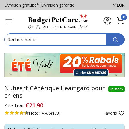
Livraison gratuite*
|
Livraison garantie
EUR
0
Nuheart Générique Heartgard pour les
En stock
chiens
€21.90
Price From:
Note :
4,4/5
(173)
Favoris