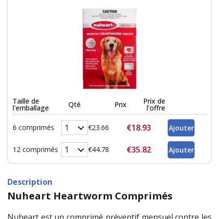
Taille de
Prix de
Qté
Prix
l'emballage
l'offre
€18.93
6 comprimés
€23.66
€35.82
12 comprimés
€44.78
Description
Nuheart Heartworm Comprimés
Nuheart est un comprimé préventif mensuel contre les