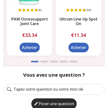
(6)
(56)
PAW Osteosupport
Ultrum Line-Up Spot
t
Joint Care
On
€33.34
€11.34
Acheter
Acheter
Vous avez une question ?
Poser une question