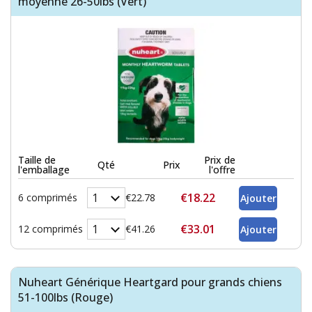
moyenne 26-50lbs (Vert)
Taille de
Prix de
Qté
Prix
l'emballage
l'offre
€18.22
6 comprimés
€22.78
€33.01
12 comprimés
€41.26
Nuheart Générique Heartgard pour grands chiens
51-100lbs (Rouge)