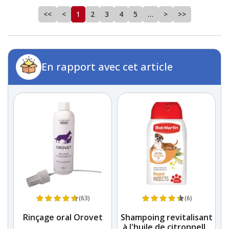
<<
<
1
2
3
4
5
…
>
>>
En rapport avec cet article
(63)
(6)
Rinçage oral Orovet
Shampoing revitalisant
à l'huile de citronnelle