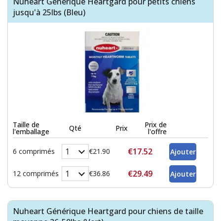
Nuheart Générique Heartgard pour petits chiens
jusqu'à 25lbs (Bleu)
Taille de
Prix de
Qté
Prix
l'emballage
l'offre
€17.52
6 comprimés
€21.90
€29.49
12 comprimés
€36.86
Nuheart Générique Heartgard pour chiens de taille