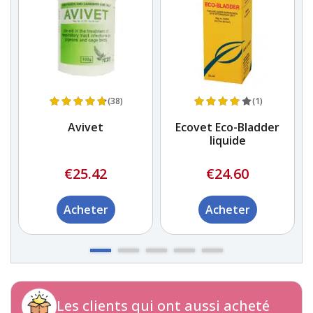
(38)
(1)
Avivet
Ecovet Eco-Bladder
liquide
R
€25.42
€24.60
Acheter
Acheter
Les clients qui ont aussi acheté