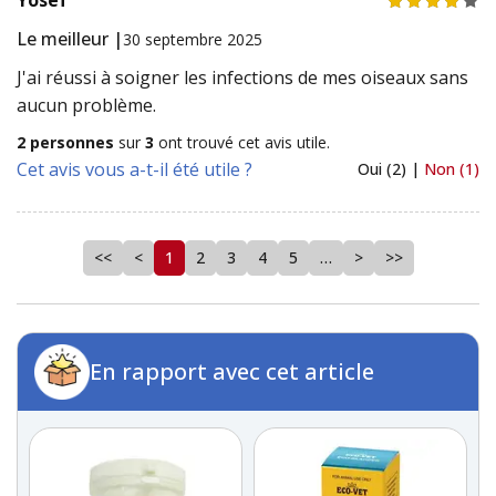
Yosef
Le meilleur |
30 septembre 2025
J'ai réussi à soigner les infections de mes oiseaux sans
aucun problème.
2 personnes
sur
3
ont trouvé cet avis utile.
Cet avis vous a-t-il été utile ?
Oui (2) |
Non (1)
<<
<
1
2
3
4
5
…
>
>>
En rapport avec cet article