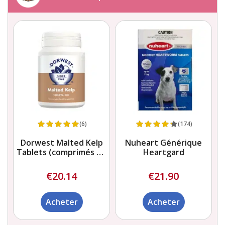
(6)
(174)
Dorwest Malted Kelp
Nuheart Générique
Tablets (comprimés de
Heartgard
varech malté)
€20.14
€21.90
Acheter
Acheter