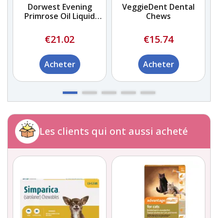
Dorwest Evening
VeggieDent Dental
s
Primrose Oil Liquid
Chews
pour chiens et chats
€21.02
€15.74
Acheter
Acheter
Les clients qui ont aussi acheté