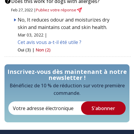
Does this work for dogs with allergies?
Feb 27, 2022 |
Publiez votre réponse
No, It reduces odour and moisturizes dry
skin and maintains coat and skin health.
Mar 03, 2022 |
Cet avis vous a-t-il été utile ?
Oui (3) |
Non (2)
Inscrivez-vous dès maintenant à notre
newsletter !
Bénéficiez de 10 % de réduction sur votre première
commande.