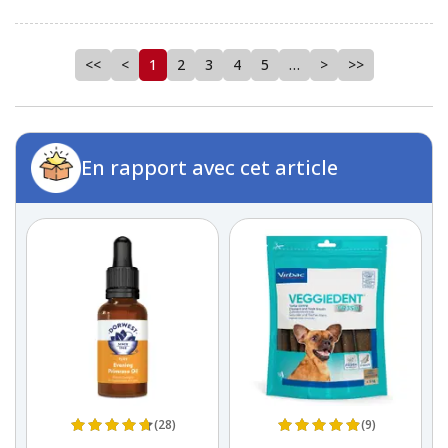
<<
<
1
2
3
4
5
…
>
>>
En rapport avec cet article
(28)
(9)