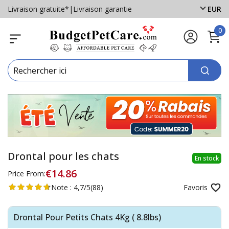
Livraison gratuite*
|
Livraison garantie
EUR
0
Drontal pour les chats
En stock
€14.86
Price From:
Note :
4,7/5
(88)
Favoris
Drontal Pour Petits Chats 4Kg ( 8.8lbs)