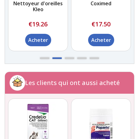
es
Coximed
Natural Animal
Solutions Ear Clear
€17.50
€28.06
Acheter
Acheter
Les clients qui ont aussi acheté