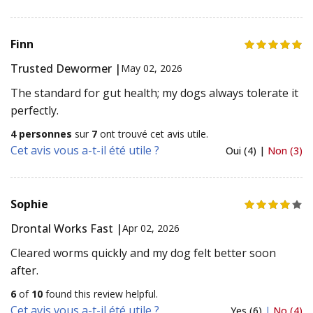
Finn
Trusted Dewormer |
May 02, 2026
The standard for gut health; my dogs always tolerate it
perfectly.
4 personnes
sur
7
ont trouvé cet avis utile.
Cet avis vous a-t-il été utile ?
Oui (4) |
Non (3)
Sophie
Drontal Works Fast |
Apr 02, 2026
Cleared worms quickly and my dog felt better soon
after.
6
of
10
found this review helpful.
Cet avis vous a-t-il été utile ?
Yes (6)
|
No (4)