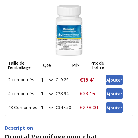
Taille de
Prix de
Qté
Prix
l'emballage
l'offre
€15.41
2 comprimés
€19.26
€23.15
4 comprimés
€28.94
€278.00
48 Comprimés
€347.50
Description
Drontal Vermifuge pour chat