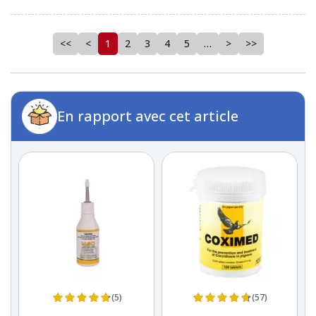
<<
<
1
2
3
4
5
…
>
>>
En rapport avec cet article
(57)
(6)