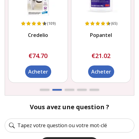
(65)
(6)
Popantel
Baume pour la peau
Dorwest
€21.02
€28.06
Acheter
Acheter
Vous avez une question ?