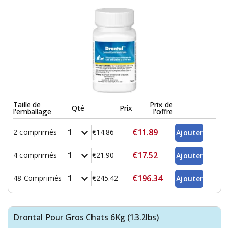
Taille de
Prix de
Qté
Prix
l'emballage
l'offre
€11.89
2 comprimés
€14.86
€17.52
4 comprimés
€21.90
€196.34
48 Comprimés
€245.42
Drontal Pour Gros Chats 6Kg (13.2lbs)