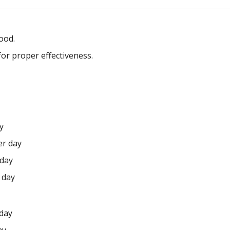
ood.
or proper effectiveness.
y
er day
 day
 day
 day
ay