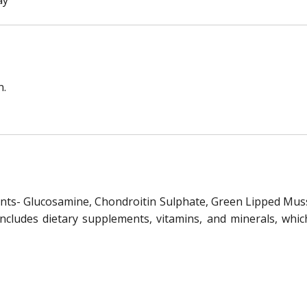
n.
ients- Glucosamine, Chondroitin Sulphate, Green Lipped Muss
includes dietary supplements, vitamins, and minerals, whic