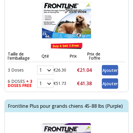
Taille de
Prix de
Qté
Prix
l'emballage
l'offre
€21.04
3 Doses
€26.30
6 DOSES
+ 3
€41.38
€51.73
DOSES FREE
Frontline Plus pour grands chiens 45-88 lbs (Purple)