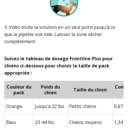
3. Videz toute la solution en un seul point jusqu'à ce
que la pipette soit vide. Laissez la zone sécher
complètement.
Suivez le tableau de dosage Frontline Plus pour
chiens ci-dessous pour choisir la taille de pack
appropriée :
Couleur du
Poids du
Conte
Taille du chien
pack
chien
Orange
Jusqu'à 22 lbs
Petits chiens
0,67 m
Bleu
23-44 lbs
Chiens moyens
1,34 m