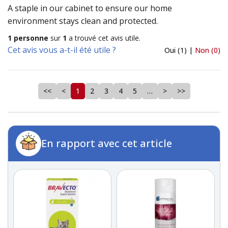
A staple in our cabinet to ensure our home
environment stays clean and protected.
1 personne
sur
1
a trouvé cet avis utile.
Cet avis vous a-t-il été utile ?
Oui (1) |
Non (0)
<<
<
1
2
3
4
5
…
>
>>
En rapport avec cet article