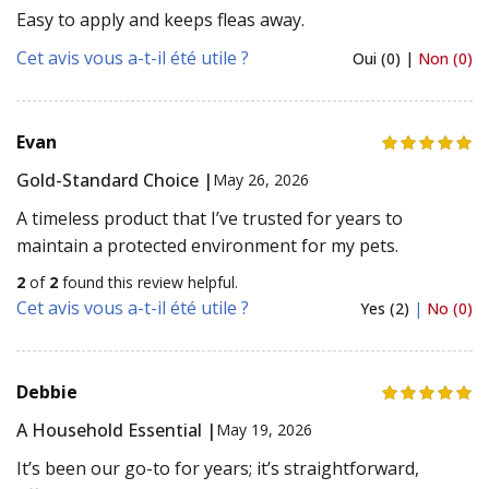
Easy to apply and keeps fleas away.
Cet avis vous a-t-il été utile ?
Oui (0) |
Non (0)
Evan
Gold-Standard Choice |
May 26, 2026
A timeless product that I’ve trusted for years to
maintain a protected environment for my pets.
2
of
2
found this review helpful.
Cet avis vous a-t-il été utile ?
Yes (2)
|
No (0)
Debbie
A Household Essential |
May 19, 2026
It’s been our go-to for years; it’s straightforward,