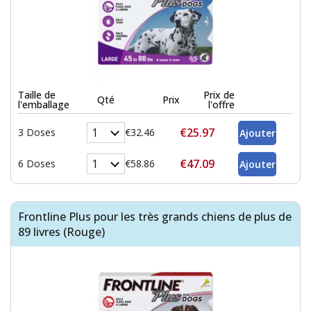
Taille de
Prix de
Qté
Prix
l'emballage
l'offre
€25.97
3 Doses
€32.46
€47.09
6 Doses
€58.86
Frontline Plus pour les très grands chiens de plus de
89 livres (Rouge)