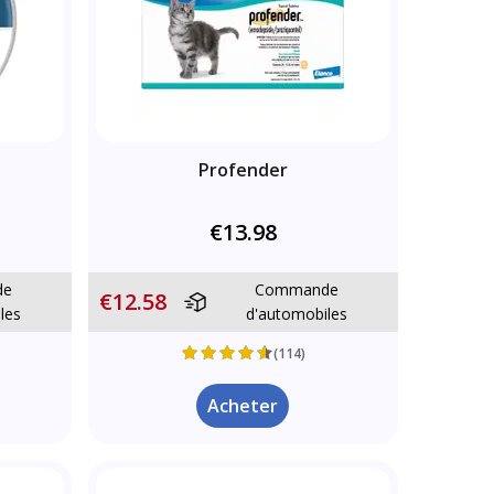
Profender
€13.98
de
Commande
€12.58
les
d'automobiles
(114)
Acheter