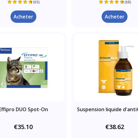
(65)
(68)
Acheter
Acheter
Effipro DUO Spot-On
Suspension liquide d'anti
€35.10
€38.62