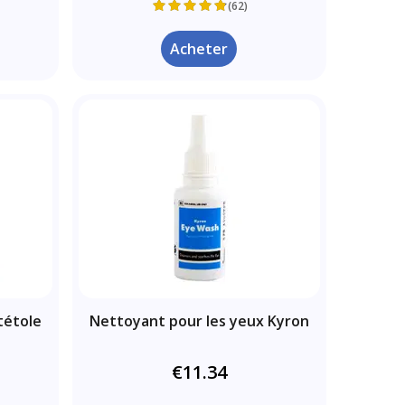
(62)
Acheter
tétole
Nettoyant pour les yeux Kyron
€11.34