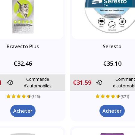
Bravecto Plus
Seresto
€32.46
€35.10
Commande
Comman
1
€31.59
d'automobiles
d'automobi
(315)
(371)
Acheter
Acheter