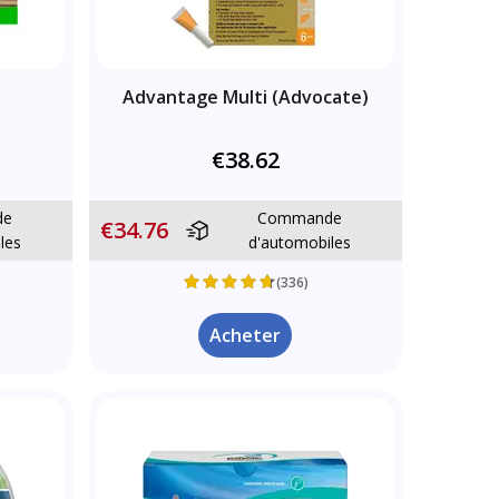
Advantage Multi (Advocate)
€38.62
de
Commande
€34.76
les
d'automobiles
(336)
Acheter