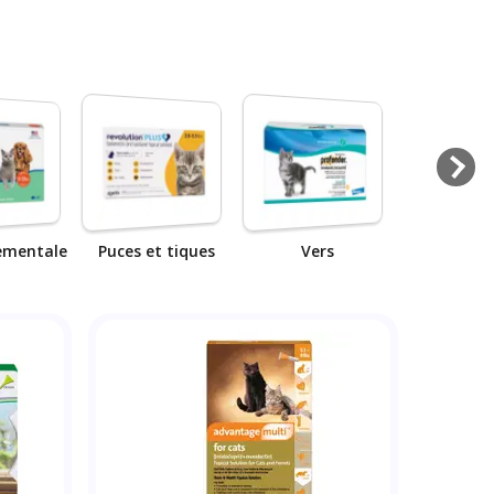
mentale
Puces et tiques
Vers
Oeil et o