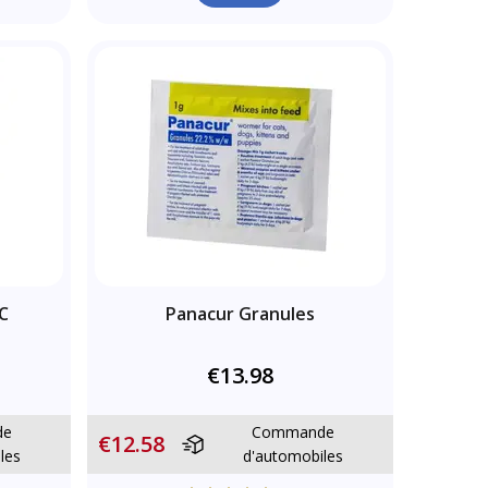
C
Panacur Granules
€13.98
de
Commande
€12.58
les
d'automobiles