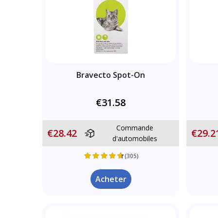
Bravecto Spot-On
€31.58
Commande
€28.42
€29.2
d'automobiles
(305)
Acheter