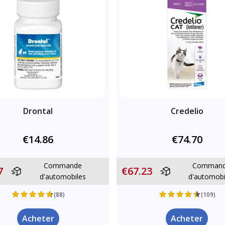
Drontal
Credelio
€14.86
€74.70
Commande
Comman
7
€67.23
d'automobiles
d'automobi
(88)
(109)
Acheter
Acheter