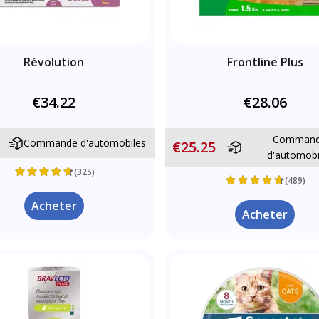
Révolution
Frontline Plus
€34.22
€28.06
Comman
Commande d'automobiles
€25.25
d'automobi
(325)
(489)
Acheter
Acheter