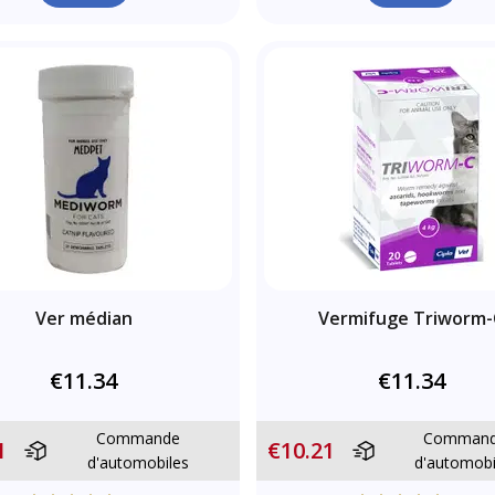
Ver médian
Vermifuge Triworm-
€11.34
€11.34
Commande
Comman
1
€10.21
d'automobiles
d'automobi