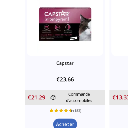
Capstar
€23.66
Commande
€21.29
€13.3
d'automobiles
(183)
Acheter