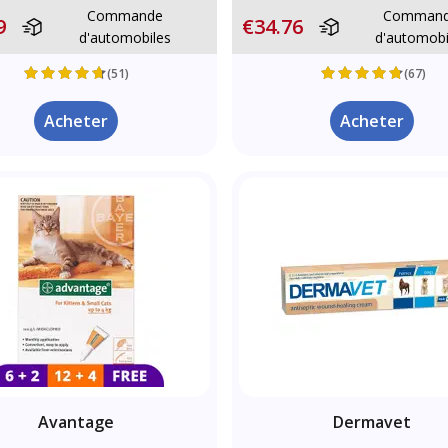
Commande
Comman
9
€34.76
d'automobiles
d'automobi
(51)
(67)
Acheter
Acheter
Avantage
Dermavet