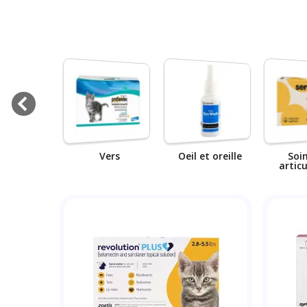
 et tiques
Vers
Oeil et oreille
Soi
artic