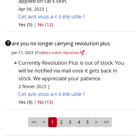
applied on cat's skin.
Apr 06, 2023 |
Cet avis vous a-t-il été utile ?
Yes (5)
|
No (12)
are you no longer carrying revolution plus
Jan 11, 2023 |
Publiez votre réponse
Currently Revolution Plus is out of stock. You
will be notified via mail once it gets back in
stock. We appreciate your patience.
2 février 2023 |
Cet avis vous a-t-il été utile ?
Yes (9)
|
No (13)
<<
<
1
2
3
4
5
>
>>