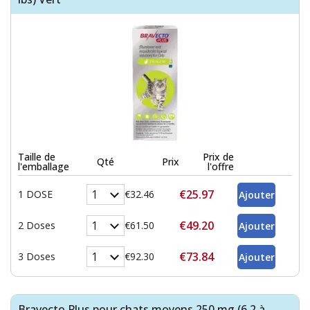
Taille de
Prix de
Qté
Prix
l'emballage
l'offre
€25.97
1 DOSE
€32.46
€49.20
2 Doses
€61.50
€73.84
3 Doses
€92.30
Bravecto Plus pour chats moyens 250 mg (6,2 à