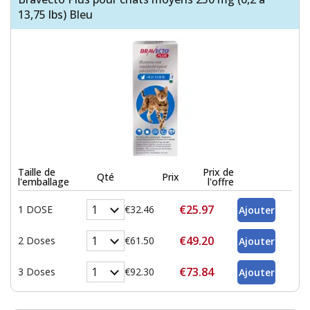
13,75 lbs) Bleu
Taille de
Prix de
Qté
Prix
l'emballage
l'offre
€25.97
1 DOSE
€32.46
€49.20
2 Doses
€61.50
€73.84
3 Doses
€92.30