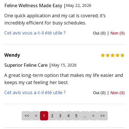
Feline Wellness Made Easy |
May 22, 2026
One quick application and my cat is covered; it’s
incredibly efficient for busy schedules.
Cet avis vous a-t-il été utile ?
Oui (0) |
Non (0)
Wendy
Superior Feline Care |
May 15, 2026
A great long-term option that makes my life easier and
keeps my cat feeling her best.
Cet avis vous a-t-il été utile ?
Oui (0) |
Non (0)
<<
<
1
2
3
4
5
…
>
>>