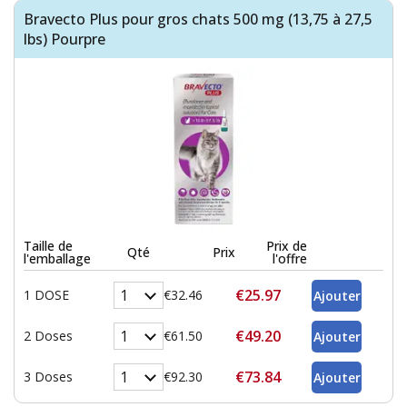
Bravecto Plus pour gros chats 500 mg (13,75 à 27,5
lbs) Pourpre
Taille de
Prix de
Qté
Prix
l'emballage
l'offre
€25.97
1 DOSE
€32.46
€49.20
2 Doses
€61.50
€73.84
3 Doses
€92.30